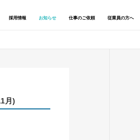
採用情報
お知らせ
仕事のご依頼
従業員の方へ
1月)
その他清掃(外壁
清掃／高所ガラス
清掃／エアコンク
掃
リーニングなど)